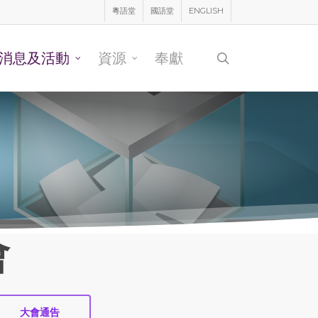
粵語堂
國語堂
ENGLISH
消息及活動
資源
奉獻
search
會
大會通告