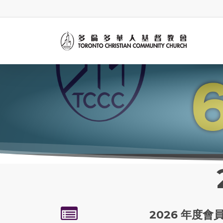
Skip
to
main
content
2026 年度會