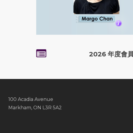
2026 年度會
100 Acadia Avenue
Markham, ON L3R 5A2