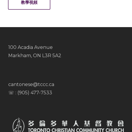
教學視頻
100 Acadia Avenue
Markham, ON L3R 5A2
cantonese@tccc.ca
☏ : (905) 477-7533