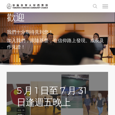
Men
Skip
to
search
歡迎
main
content
我們十分期待見到您！
加入我們，跟隨基督，在信仰路上發現、成長及
作見證！
2
2
0
0
2
2
6
6
5
月
1
日
至
7
月
3
1
詳細資訊
詳細資訊
年
年
第
第
二
二
季
季
主
主
日
日
學
學
日
逢
週
五
晚
上
5 月 8 日至 8 月 9 日
5 月 8 日至 8 月 9 日
$ 20 - 30