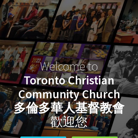
Skip
to
content
Welcome to
Toronto Christian
Community Church
多倫多華人基督教會
歡迎您